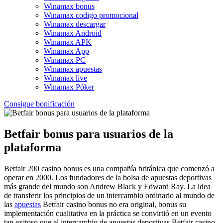
Winamax bonus
Winamax codigo promocional
Winamax descargar
Winamax Android
Winamax APK
Winamax App
Winamax PC
Winamax apuestas
Winamax live
Winamax Póker
Consigue bonificación
Betfair bonus para usuarios de la
plataforma
Betfair 200 casino bonus es una compañía británica que comenzó a
operar en 2000. Los fundadores de la bolsa de apuestas deportivas
más grande del mundo son Andrew Black y Edward Ray. La idea
de transferir los principios de un intercambio ordinario al mundo de
las
apuestas
Betfair casino bonus no era original, bonus su
implementación cualitativa en la práctica se convirtió en un evento
tan exitoso que el intercambio de apuestas deportivas Betfair casino