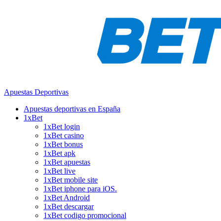
Apuestas Deportivas
Apuestas deportivas en España
1xBet
1xBet login
1xBet casino
1xBet bonus
1xBet apk
1xBet apuestas
1xBet live
1xBet mobile site
1xBet iphone para iOS.
1xBet Android
1xBet descargar
1xBet codigo promocional