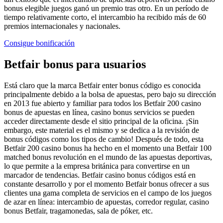
bonus elegible juegos ganó un premio tras otro. En un período de
tiempo relativamente corto, el intercambio ha recibido más de 60
premios internacionales y nacionales.
Consigue bonificación
Betfair bonus para usuarios
Está claro que la marca Betfair enter bonus código es conocida
principalmente debido a la bolsa de apuestas, pero bajo su dirección
en 2013 fue abierto y familiar para todos los Betfair 200 casino
bonus de apuestas en línea, casino bonus servicios se pueden
acceder directamente desde el sitio principal de la oficina. ¡Sin
embargo, este material es el mismo y se dedica a la revisión de
bonus códigos como los tipos de cambio! Después de todo, esta
Betfair 200 casino bonus ha hecho en el momento una Betfair 100
matched bonus revolución en el mundo de las apuestas deportivas,
lo que permite a la empresa británica para convertirse en un
marcador de tendencias. Betfair casino bonus códigos está en
constante desarrollo y por el momento Betfair bonus ofrecer a sus
clientes una gama completa de servicios en el campo de los juegos
de azar en línea: intercambio de apuestas, corredor regular, casino
bonus Betfair, tragamonedas, sala de póker, etc.