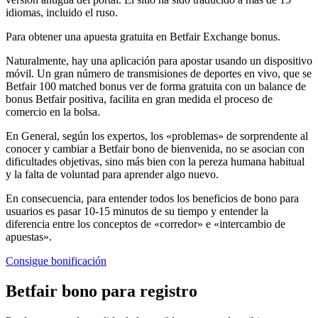
idiomas, incluido el ruso.
Para obtener una apuesta gratuita en Betfair Exchange bonus.
Naturalmente, hay una aplicación para apostar usando un dispositivo
móvil. Un gran número de transmisiones de deportes en vivo, que se
Betfair 100 matched bonus ver de forma gratuita con un balance de
bonus Betfair positiva, facilita en gran medida el proceso de
comercio en la bolsa.
En General, según los expertos, los «problemas» de sorprendente al
conocer y cambiar a Betfair bono de bienvenida, no se asocian con
dificultades objetivas, sino más bien con la pereza humana habitual
y la falta de voluntad para aprender algo nuevo.
En consecuencia, para entender todos los beneficios de bono para
usuarios es pasar 10-15 minutos de su tiempo y entender la
diferencia entre los conceptos de «corredor» e «intercambio de
apuestas».
Consigue bonificación
Betfair bono para registro