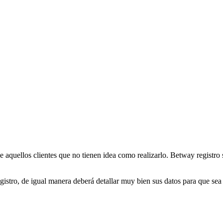
 aquellos clientes que no tienen idea como realizarlo. Betway registro 
istro, de igual manera deberá detallar muy bien sus datos para que sea 