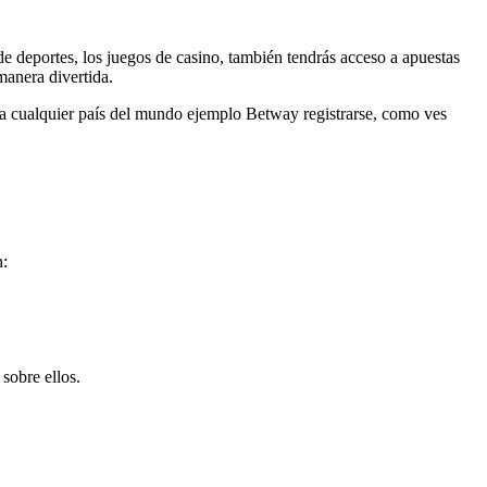
de deportes, los juegos de casino, también tendrás acceso a apuestas
manera divertida.
o a cualquier país del mundo ejemplo Betway registrarse, como ves
n:
sobre ellos.