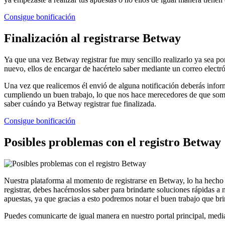
Consigue bonificación
Finalización al registrarse Betway
Ya que una vez Betway registrar fue muy sencillo realizarlo ya sea por
nuevo, ellos de encargar de hacértelo saber mediante un correo elect
Una vez que realicemos él envió de alguna notificación deberás inform
cumpliendo un buen trabajo, lo que nos hace merecedores de que somos
saber cuándo ya Betway registrar fue finalizada.
Consigue bonificación
Posibles problemas con el registro Betway
Nuestra plataforma al momento de registrarse en Betway, lo ha hecho 
registrar, debes hacérnoslos saber para brindarte soluciones rápidas a
apuestas, ya que gracias a esto podremos notar el buen trabajo que br
Puedes comunicarte de igual manera en nuestro portal principal, media