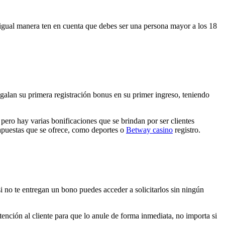
e igual manera ten en cuenta que debes ser una persona mayor a los 18
egalan su primera registración bonus en su primer ingreso, teniendo
pero hay varias bonificaciones que se brindan por ser clientes
 apuestas que se ofrece, como deportes o
Betway casino
registro.
i no te entregan un bono puedes acceder a solicitarlos sin ningún
nción al cliente para que lo anule de forma inmediata, no importa si