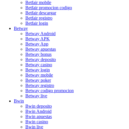
Betfair mobile
Betfair promocion codigo
Betfair descargar
Betfair registro
Betfair login
Betway
Betway Android
Betway APK
Betway App
Betway apuestas
Betway bonus
Betway deposito
Betway casino
Betway login
Betway mobile
Betway poker
Betway registro
Betway codigo promocion
Betway live
Bwin
Bwin deposito
Bwin Android
Bwin apuestas
Bwin casino
Bwin live