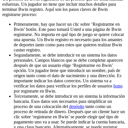
esfuerzas. Un jugador no tiene que incluir muchos detalles para
terminar Bwin registro. Aquí son los pasos claves de Bwin
registrarse proceso:
Primeramente, hay que hacer un clic sobre ‘Registrarme en
Bwin’ botón. Este paso tomará Usted a una página de Bwin
registrarse. No importa en qué tipo de juego se quiere colocar
una apuesta. Un Bwin registro es necesario para los amantes
de deportes tanto como para estos que quieren realizar Bwin
casino registro.
Segundamente, se debe introducir en un sistema los datos
personales. Campos blancos que se debe completar aparecen
después de que un usuario elige ‘Registrarme en Bwin’
opción. Un jugador tiene que introducir un nombre, país de
origen tanto como el dato de nacimiento y una dirección. Es
importante indicar los datos correctos. Un sistema va a
verificar los datos para verificar los perfiles de usuarios
bono
por registrarte en Bwin.
Terceramente, se debe introducir en un sistema la información
bancaria. Esos datos son necesarios para simplificar un
proceso de una colocación del
depósito
tanto como un
proceso de retirada de dinero. Después que un cliente hace un
clic sobre ‘registrarse en Bwin’ se puede elegir qué tipo de
pagamento uno va a usar. Se puede indicar la cuenta bancaria,
y una clave bancario. Alternativamente, se puede registrar