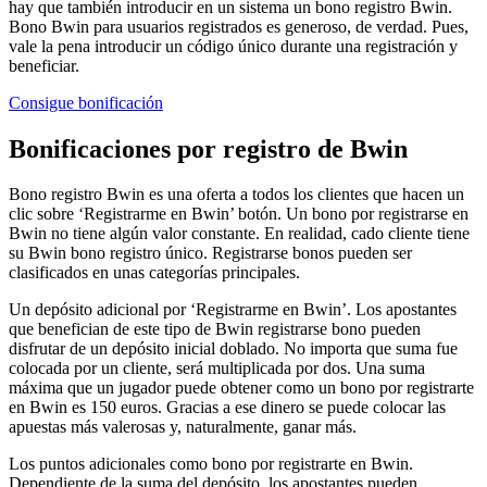
hay que también introducir en un sistema un bono registro Bwin.
Bono Bwin para usuarios registrados es generoso, de verdad. Pues,
vale la pena introducir un código único durante una registración y
beneficiar.
Consigue bonificación
Bonificaciones por registro de Bwin
Bono registro Bwin es una oferta a todos los clientes que hacen un
clic sobre ‘Registrarme en Bwin’ botón. Un bono por registrarse en
Bwin no tiene algún valor constante. En realidad, cado cliente tiene
su Bwin bono registro único. Registrarse bonos pueden ser
clasificados en unas categorías principales.
Un depósito adicional por ‘Registrarme en Bwin’. Los apostantes
que benefician de este tipo de Bwin registrarse bono pueden
disfrutar de un depósito inicial doblado. No importa que suma fue
colocada por un cliente, será multiplicada por dos. Una suma
máxima que un jugador puede obtener como un bono por registrarte
en Bwin es 150 euros. Gracias a ese dinero se puede colocar las
apuestas más valerosas y, naturalmente, ganar más.
Los puntos adicionales como bono por registrarte en Bwin.
Dependiente de la suma del depósito, los apostantes pueden