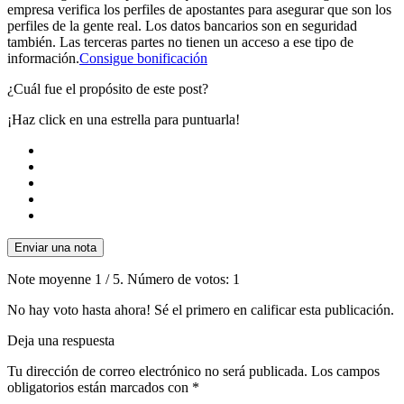
empresa verifica los perfiles de apostantes para asegurar que son los
perfiles de la gente real. Los datos bancarios son en seguridad
también. Las terceras partes no tienen un acceso a ese tipo de
información.
Consigue bonificación
¿Cuál fue el propósito de este post?
¡Haz click en una estrella para puntuarla!
Enviar una nota
Note moyenne
1
/ 5. Número de votos:
1
No hay voto hasta ahora! Sé el primero en calificar esta publicación.
Deja una respuesta
Tu dirección de correo electrónico no será publicada.
Los campos
obligatorios están marcados con
*