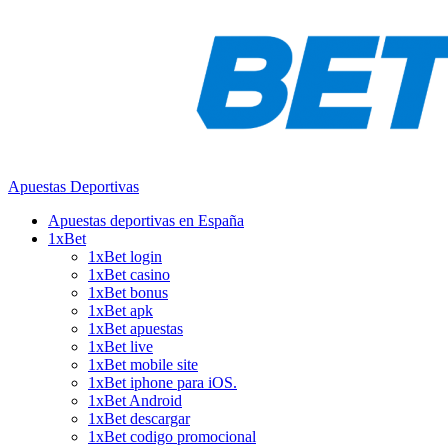
Apuestas Deportivas
Apuestas deportivas en España
1xBet
1xBet login
1xBet casino
1xBet bonus
1xBet apk
1xBet apuestas
1xBet live
1xBet mobile site
1xBet iphone para iOS.
1xBet Android
1xBet descargar
1xBet codigo promocional