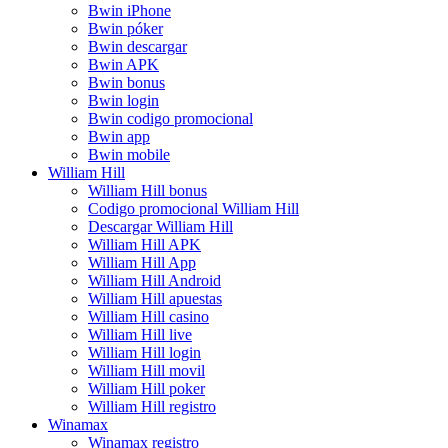
Bwin iPhone
Bwin póker
Bwin descargar
Bwin APK
Bwin bonus
Bwin login
Bwin codigo promocional
Bwin app
Bwin mobile
William Hill
William Hill bonus
Codigo promocional William Hill
Descargar William Hill
William Hill APK
William Hill App
William Hill Android
William Hill apuestas
William Hill casino
William Hill live
William Hill login
William Hill movil
William Hill poker
William Hill registro
Winamax
Winamax registro