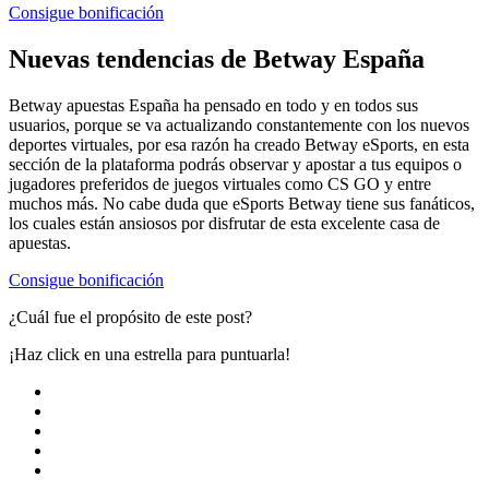
Consigue bonificación
Nuevas tendencias de Betway España
Betway apuestas España ha pensado en todo y en todos sus
usuarios, porque se va actualizando constantemente con los nuevos
deportes virtuales, por esa razón ha creado Betway eSports, en esta
sección de la plataforma podrás observar y apostar a tus equipos o
jugadores preferidos de juegos virtuales como CS GO y entre
muchos más. No cabe duda que eSports Betway tiene sus fanáticos,
los cuales están ansiosos por disfrutar de esta excelente casa de
apuestas.
Consigue bonificación
¿Cuál fue el propósito de este post?
¡Haz click en una estrella para puntuarla!