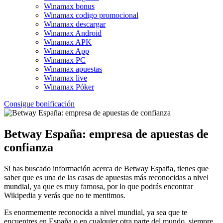
Winamax bonus
Winamax codigo promocional
Winamax descargar
Winamax Android
Winamax APK
Winamax App
Winamax PC
Winamax apuestas
Winamax live
Winamax Póker
Consigue bonificación
Betway España: empresa de apuestas de
confianza
Si has buscado información acerca de Betway España, tienes que
saber que es una de las casas de apuestas más reconocidas a nivel
mundial, ya que es muy famosa, por lo que podrás encontrar
Wikipedia y verás que no te mentimos.
Es enormemente reconocida a nivel mundial, ya sea que te
encuentres en España o en cualquier otra parte del mundo, siempre