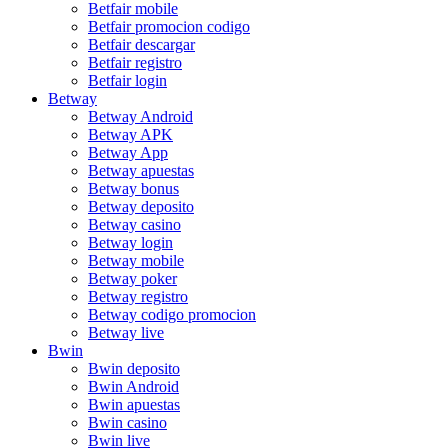
Betfair mobile
Betfair promocion codigo
Betfair descargar
Betfair registro
Betfair login
Betway
Betway Android
Betway APK
Betway App
Betway apuestas
Betway bonus
Betway deposito
Betway casino
Betway login
Betway mobile
Betway poker
Betway registro
Betway codigo promocion
Betway live
Bwin
Bwin deposito
Bwin Android
Bwin apuestas
Bwin casino
Bwin live