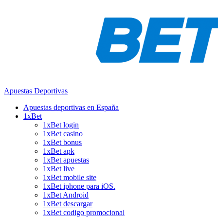
Apuestas Deportivas
Apuestas deportivas en España
1xBet
1xBet login
1xBet casino
1xBet bonus
1xBet apk
1xBet apuestas
1xBet live
1xBet mobile site
1xBet iphone para iOS.
1xBet Android
1xBet descargar
1xBet codigo promocional