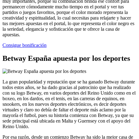
muy importantes, porque su combinación brinda ese confort para
permanecer cómodamente mucho tiempo en el portal y ver tus
partidos o juegos favoritos, porque el color morado representa la
creatividad y espiritualidad, lo cual necesitas para relajarte y hacer
tus mejores apuestas en el portal, lo que representa el color negro es
la seriedad, elegancia y sofisticación que te ofrece la casa de
apuestas.
Consigue bonificación
Betway España apuesta por los deportes
La gran popularidad y reputación que se ha ganado Betway durante
todos estos años, se ha dado gracias al patrocinio que ha realizado
con su logo Betway, en varios deportes del Reino Unido como en el
boxeo, en los dardos, en el tenis, en las carreras de equinos, en
snookers, en los nuevos deportes electrónicos, es decir deportes
virtuales y claro no debía de faltar el deporte más aclamo por la
mayoría el futbol, pues su historia comienza con Betway, ya que su
sede principal está ubicada en Malta y Guernsey con el apoyo del
Reino Unido.
Por esa razón, desde un comienzo Betway ha sido la mejor casa de