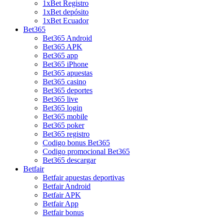
1xBet Registro
1xBet depósito
1xBet Ecuador
Bet365
Bet365 Android
Bet365 APK
Bet365 app
Bet365 iPhone
Bet365 apuestas
Bet365 casino
Bet365 deportes
Bet365 live
Bet365 login
Bet365 mobile
Bet365 poker
Bet365 registro
Codigo bonus Bet365
Codigo promocional Bet365
Bet365 descargar
Betfair
Betfair apuestas deportivas
Betfair Android
Betfair APK
Betfair App
Betfair bonus