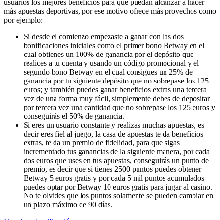
usuarios los mejores beneficios para que puedan alcanzar a hacer
más apuestas deportivas, por ese motivo ofrece más provechos como
por ejemplo:
Si desde el comienzo empezaste a ganar con las dos
bonificaciones iniciales como el primer bono Betway en el
cual obtienes un 100% de ganancia por el depósito que
realices a tu cuenta y usando un código promocional y el
segundo bono Betway en el cual consigues un 25% de
ganancia por tu siguiente depósito que no sobrepase los 125
euros; y también puedes ganar beneficios extras una tercera
vez de una forma muy fácil, simplemente debes de depositar
por tercera vez una cantidad que no sobrepase los 125 euros y
conseguirás el 50% de ganancia.
Si eres un usuario constante y realizas muchas apuestas, es
decir eres fiel al juego, la casa de apuestas te da beneficios
extras, te da un premio de fidelidad, para que sigas
incrementado tus ganancias de la siguiente manera, por cada
dos euros que uses en tus apuestas, conseguirás un punto de
premio, es decir que si tienes 2500 puntos puedes obtener
Betway 5 euros gratis y por cada 5 mil puntos acumulados
puedes optar por Betway 10 euros gratis para jugar al casino.
No te olvides que los puntos solamente se pueden cambiar en
un plazo máximo de 90 días.