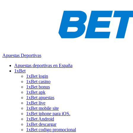
Apuestas Deportivas
Apuestas deportivas en España
1xBet
1xBet login
1xBet casino
1xBet bonus
1xBet apk
1xBet apuestas
1xBet live
1xBet mobile site
1xBet iphone para iOS.
1xBet Android
1xBet descargar
1xBet codigo promocional