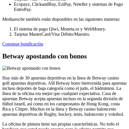
Ecopayz, ClickandBuy, EziPay, Neteller y sistemas de Pago
EntroPay.
Medianoche también están disponibles en las siguientes maneras:
El sistema de pago Qiwi, Moneta.ru y WebMoney.
Tarjetas MasterCard/Visa Débito/Maestro.
Consigue bonificación
Betway apostando con bonos
Hay más de 30 apuestas deportivas en la línea de Betway casino
golf apuestas deportivas. Allí Betway bono bienvenida para apuestas
incluso deportes de baja categoría como el judo, el bádminton. La
línea de la oficina era mejor que cualquier expectativa. Casa de
apuestas Betway acepta apuestas incluso en la segunda división de
fútbol israelí, así como en los campeonatos de Hong Kong, costa
Rica y Chipre. Muchos en la línea y Betway casino baloncesto
apuestas deportivas de Rugby, hockey, tenis, baloncesto y voleibol.
La oficina de pintura tiene sus propias características. No todo el