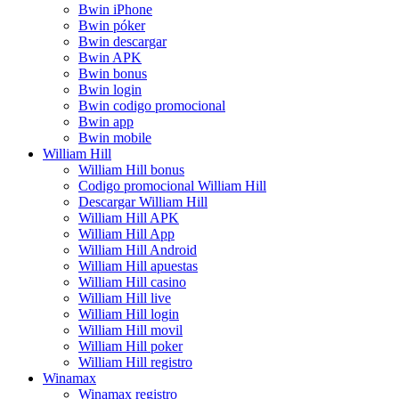
Bwin iPhone
Bwin póker
Bwin descargar
Bwin APK
Bwin bonus
Bwin login
Bwin codigo promocional
Bwin app
Bwin mobile
William Hill
William Hill bonus
Codigo promocional William Hill
Descargar William Hill
William Hill APK
William Hill App
William Hill Android
William Hill apuestas
William Hill casino
William Hill live
William Hill login
William Hill movil
William Hill poker
William Hill registro
Winamax
Winamax registro