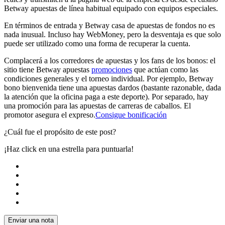
Betway apuestas de línea habitual equipado con equipos especiales.
En términos de entrada y Betway casa de apuestas de fondos no es
nada inusual. Incluso hay WebMoney, pero la desventaja es que solo
puede ser utilizado como una forma de recuperar la cuenta.
Complacerá a los corredores de apuestas y los fans de los bonos: el
sitio tiene Betway apuestas
promociones
que actúan como las
condiciones generales y el torneo individual. Por ejemplo, Betway
bono bienvenida tiene una apuestas dardos (bastante razonable, dada
la atención que la oficina paga a este deporte). Por separado, hay
una promoción para las apuestas de carreras de caballos. El
promotor asegura el expreso.
Consigue bonificación
¿Cuál fue el propósito de este post?
¡Haz click en una estrella para puntuarla!
Enviar una nota