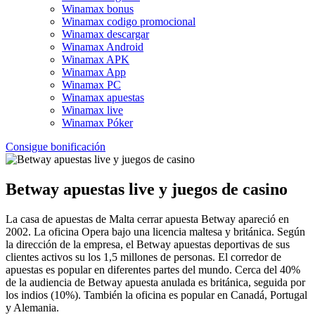
Winamax bonus
Winamax codigo promocional
Winamax descargar
Winamax Android
Winamax APK
Winamax App
Winamax PC
Winamax apuestas
Winamax live
Winamax Póker
Consigue bonificación
Betway apuestas live y juegos de casino
La casa de apuestas de Malta cerrar apuesta Betway apareció en
2002. La oficina Opera bajo una licencia maltesa y británica. Según
la dirección de la empresa, el Betway apuestas deportivas de sus
clientes activos su los 1,5 millones de personas. El corredor de
apuestas es popular en diferentes partes del mundo. Cerca del 40%
de la audiencia de Betway apuesta anulada es británica, seguida por
los indios (10%). También la oficina es popular en Canadá, Portugal
y Alemania.