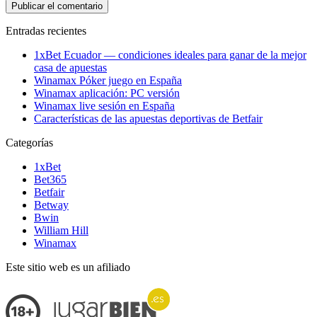
Entradas recientes
1xBet Ecuador — condiciones ideales para ganar de la mejor
casa de apuestas
Winamax Póker juego en España
Winamax aplicación: PC versión
Winamax live sesión en España
Características de las apuestas deportivas de Betfair
Categorías
1xBet
Bet365
Betfair
Betway
Bwin
William Hill
Winamax
Este sitio web es un afiliado