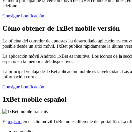
El menú principal de la versión móvil de 1xBet contiene una línea, en
teléfono.
Consigue bonificación
Cómo obtener de 1xBet mobile versión
La oficina del corredor de apuestas ha desarrollado aplicaciones conv
posible desde un sitio móvil. 1xBet publica rápidamente la última ver
La aplicación móvil Android 1xBet es intuitiva. Los iconos de la sec
espacio en la memoria del dispositivo.
La principal ventaja de 1xBet aplicación mobile es la velocidad. Las 
información correcta.
Consigue bonificación
1xBet mobile español
El
registro
en el sitio móvil 1xBet no es diferente del portal fijo. La o
en un clic;