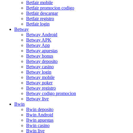
Betfair mobile
Betfair promocion codigo
Betfair descargar
Betfair registro
Betfair login
Betway
Betway Android
Betway APK
Betway App
Betway apuestas
Betway bonus
Betway deposito
Betway casino
Betway login
Betway mobile
Betway poker
Betway registro
Betway codigo promocion
Betway live
Bwin
Bwin deposito
Bwin Android
Bwin apuestas
Bwin casino
Bwin live