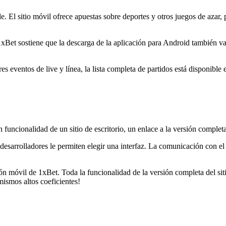
e. El sitio móvil ofrece apuestas sobre deportes y otros juegos de azar
 1xBet sostiene que la descarga de la aplicación para Android también v
s eventos de live y línea, la lista completa de partidos está disponible 
ncionalidad de un sitio de escritorio, un enlace a la versión completa en
 desarrolladores le permiten elegir una interfaz. La comunicación con el
ación móvil de 1xBet. Toda la funcionalidad de la versión completa del s
mismos altos coeficientes!