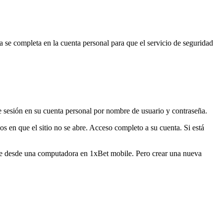
da se completa en la cuenta personal para que el servicio de seguridad
ie sesión en su cuenta personal por nombre de usuario y contraseña.
s en que el sitio no se abre. Acceso completo a su cuenta. Si está
 que desde una computadora en 1xBet mobile. Pero crear una nueva