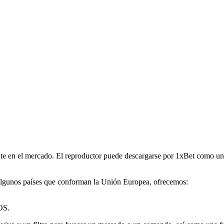
e en el mercado. El reproductor puede descargarse por 1xBet como una
 algunos países que conforman la Unión Europea, ofrecemos:
OS.