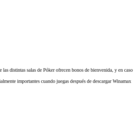
e las distintas salas de Póker ofrecen bonos de bienvenida, y en caso
pecialmente importantes cuando juegas después de descargar Winamax