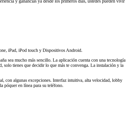
eriencia y ganancias ya desde los primeros días, ustedes pueden vivir
one, iPad, iPod touch y Dispositivos Android.
aña sea mucho más sencillo. La aplicación cuenta con una tecnología
 solo tienes que decidir lo que más te convenga. La instalación y la
, con algunas excepciones. Interfaz intuitiva, alta velocidad, lobby
la póquer en línea para su teléfono.