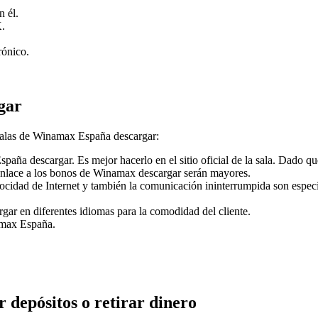
n él.
K.
rónico.
gar
 salas de Winamax España descargar:
aña descargar. Es mejor hacerlo en el sitio oficial de la sala. Dado qu
l enlace a los bonos de Winamax descargar serán mayores.
velocidad de Internet y también la comunicación ininterrumpida son es
gar en diferentes idiomas para la comodidad del cliente.
amax España.
depósitos o retirar dinero