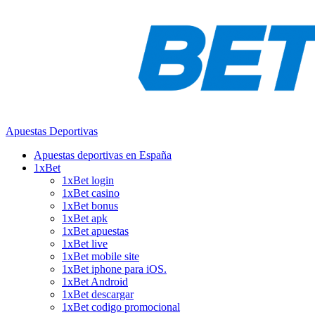
Apuestas Deportivas
Apuestas deportivas en España
1xBet
1xBet login
1xBet casino
1xBet bonus
1xBet apk
1xBet apuestas
1xBet live
1xBet mobile site
1xBet iphone para iOS.
1xBet Android
1xBet descargar
1xBet codigo promocional