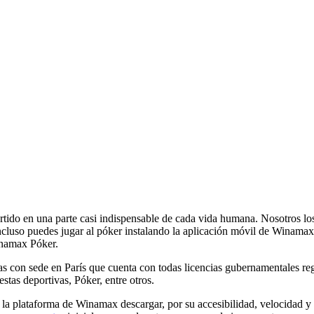
nvertido en una parte casi indispensable de cada vida humana. Nosotros
. Incluso puedes jugar al póker instalando la aplicación móvil de Wina
inamax Póker.
 con sede en París que cuenta con todas licencias gubernamentales regi
stas deportivas, Póker, entre otros.
 plataforma de Winamax descargar, por su accesibilidad, velocidad y 